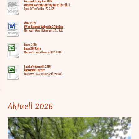
Vorstandsitzung Juni 2019
Protokoll Vorstandssitzung Juli 2019 (1)[...]
Open Office Writer [62.3 KB]
Walle 2019
ÜW an Reinhard Walprecht 2019.docx
Microsoft Word-Dokument [14.5 KB]
Kasse 2019
Kasse2019.xlsx
Microsoft Excel-Dokument [21.0 KB]
Haushaltsübersicht 2019
Übersicht2019.xlsx
Microsoft Excel-Dokument [12.0 KB]
Aktuell 2026