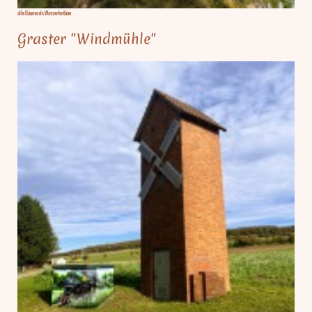
alte Bäume als Wasserfontäne
Graster "Windmühle"