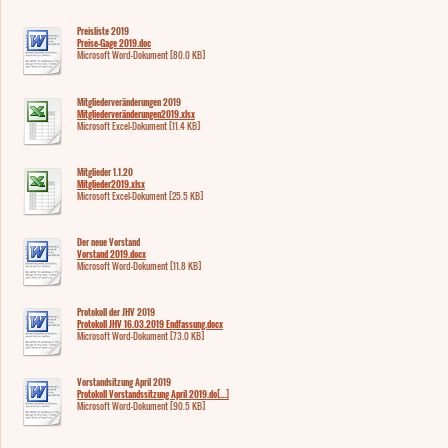
Preisliste 2019
Preise-Gage 2019.doc
Microsoft Word-Dokument [80.0 KB]
Mitgliederveränderungen 2019
Mitgliederveränderungen2019.xlsx
Microsoft Excel-Dokument [11.4 KB]
Mitglieder 1.1.20
Mitglieder2019.xlsx
Microsoft Excel-Dokument [25.5 KB]
Der neue Vorstand
Vorstand 2019.docx
Microsoft Word-Dokument [11.8 KB]
Protokoll der JHV 2019
Protokoll JHV 16.03.2019 Endfassung.docx
Microsoft Word-Dokument [73.0 KB]
Vorstandsitzung April 2019
Protokoll Vorstandssitzung April 2019.do[...]
Microsoft Word-Dokument [90.5 KB]