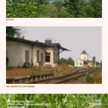
Das Harzhorn
alte Bahnhöfe der Lammetalbahn
Login
Druckversion
|
Sitemap
Webansicht
© Treller,J> Diese Homepage wurde mit
IONOS
MyWebsite
erstellt.