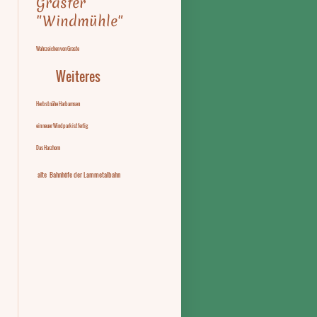
Graster
"Windmühle"
Wahrzeichen von Graste
Weiteres
Herbst nähe Harbarnsen
ein neuer Windpark ist fertig
Das Harzhorn
alte Bahnhöfe der Lammetalbahn