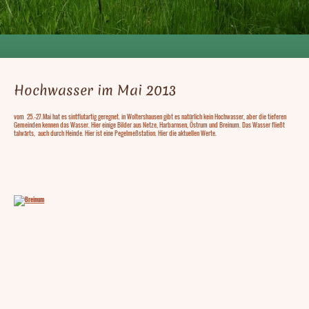
Hochwasser im Mai 2013
vom 25.-27.Mai hat es sintflutartig geregnet. in Woltershausen gibt es natürlich kein Hochwasser, aber die tieferen
Gemeinden kennen das Wasser. Hier einige Bilder aus Netze, Harbarnsen, Östrum und Breinum. Das Wasser fließt
talwärts, auch durch Heinde. Hier ist eine Pegelmeßstation. Hier die aktuellen Werte.