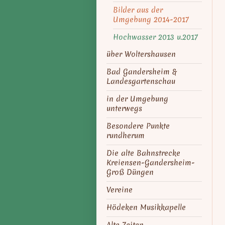
Bilder aus der
Umgebung 2014-2017
Hochwasser 2013 u.2017
über Woltershausen
Bad Gandersheim &
Landesgartenschau
in der Umgebung
unterwegs
Besondere Punkte
rundherum
Die alte Bahnstrecke
Kreiensen-Gandersheim-
Groß Düngen
Vereine
Hödeken Musikkapelle
Alte Zeiten