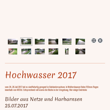
Hochwasser 2017
vom 24.-26.Juli 2017 hat es sindflutartig geregnet in Südniedersachsen. In Woltershausen fielen 150mm Regen
innerhalb von 48Std. Entsprechend voll waren die Bäche in der Umgebung. Hier einige Eindrücke
Bilder aus Netze und Harbarnsen
25.07.2017