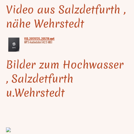
Video aus Salzdetfurth ,
nähe Wehrstedt
VID_20170725_205718.mp4
MP3-Audiodatei [42.5 MB]
Bilder zum Hochwasser
, Salzdetfurth
u.Wehrstedt