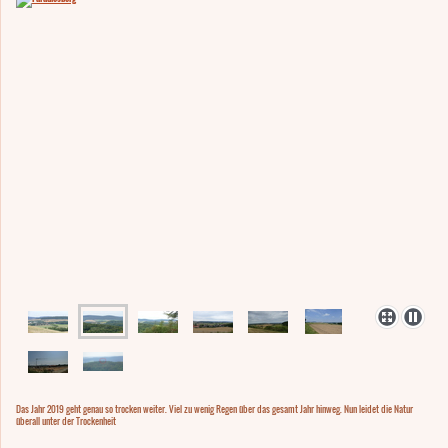
Das Jahr 2019 geht genau so trocken weiter. Viel zu wenig Regen über das gesamt Jahr hinweg. Nun leidet die Natur
überall unter der Trockenheit