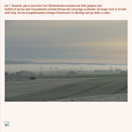
Am 1. Dezember gab es den ersten Frost. Nebelschwaden verdecken das tiefer gelegene Land .
Deutlich ist nun das neue Umspannwerke zwischen Hornsen und Lamspringe zu erkennen. ein riesiges Areal. Es ist noch
nicht fertig. Von den dazugehörenenden Leitungen (Stromtrasse) ist allerdings noch gar nichts zu sehen.