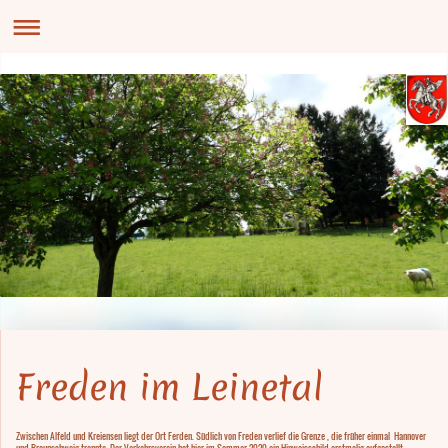
Freden im Leinetal
Zwischen Alfeld und Kreiensen liegt der Ort Ferden. Südlich von Freden verlief die Grenze , die früher einmal Hannover