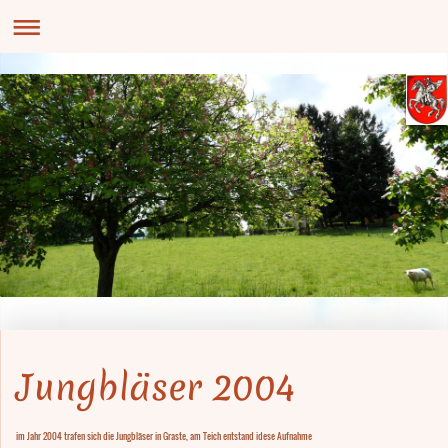
Jungbläser 2004
im Jahr 2004 trafen sich die Jungbläser in Graste, am Teich entstand idese Aufnahme