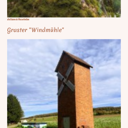
alte Bäume als Wasserfontäne
Graster "Windmühle"