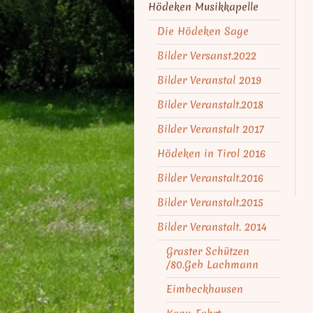
Hödeken Musikkapelle
Die Hödeken Sage
Bilder Versanst.2022
Bilder Veranstal 2019
Bilder Veranstalt.2018
Bilder Veranstalt 2017
Hödeken in Tirol 2016
Bilder Veranstalt.2016
Bilder Veranstalt.2015
Bilder Veranstalt. 2014
Graster Schützen
/80.Geb Lachmann
Eimbeckhausen