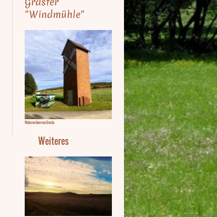
Graster
"Windmühle"
Wahrzeichen von Graste
Weiteres