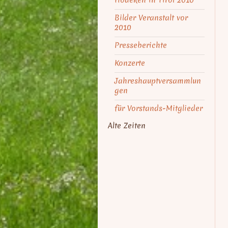
Bilder Veranstalt vor
2010
Presseberichte
Konzerte
Jahreshauptversammlun
gen
für Vorstands-Mitglieder
Alte Zeiten