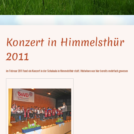
Konzert in Himmelsthür
2011
im Februar 2011 fand ein Konzert in der Schulaula in Himmelsthür statt. Hödwkwn war hier bereits mehrfach gewesen