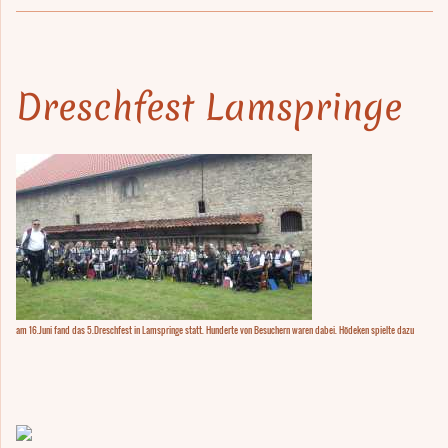
Dreschfest Lamspringe
am 16.Juni fand das 5.Dreschfest in Lamspringe statt. Hunderte von Besuchern waren dabei. Hödeken spielte dazu