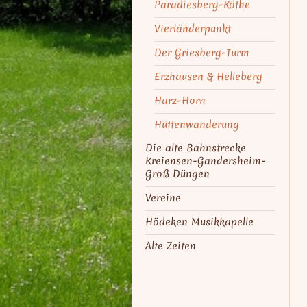
Paradiesberg-Köthe
Vierländerpunkt
Der Griesberg-Turm
Erzhausen & Helleberg
Harz-Horn
Hüttenwanderung
Die alte Bahnstrecke
Kreiensen-Gandersheim-
Groß Düngen
Vereine
Hödeken Musikkapelle
Alte Zeiten