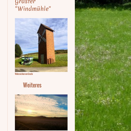
Graster
"Windmühle"
Wahrzeichen von Graste
Weiteres