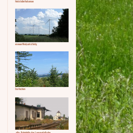
Herbst nähe Harbarnsen
ein neuer Windpark ist fertig
Das Harzhorn
alte Bahnhöfe der Lammetalbahn