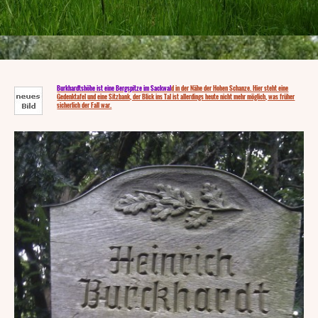
Burkhardtshöhe ist eine Bergspitze im Sackwal
d in der Nähe der Hohen Schanze. Hier steht eine
Gedenktafel und eine Sitzbank, der Blick ins Tal ist allerdings heute nicht mehr möglich, was früher
sicherlich der Fall war.