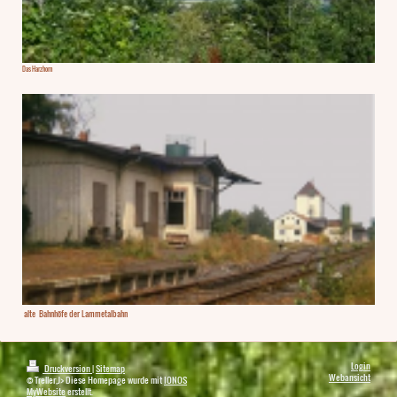
Das Harzhorn
alte Bahnhöfe der Lammetalbahn
Login
Druckversion
|
Sitemap
Webansicht
© Treller,J> Diese Homepage wurde mit
IONOS
MyWebsite
erstellt.